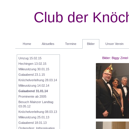
Club der Knöch
Home
Aktuelles
Termine
Bilder
Unser Verein
Bilder: Biggy Zinte
Umzug 15.02.15
Hechingen 13.02.15
Milieusitzung 30.01.15
Galaabend 23.1.15
Knöchelverleihung 28.03.14
Milieusitzung 14.02.14
Galaabend 31.01.14
Prominente ab 2005
Besuch Mainzer Landtag 
03.05.12
Knöchelverleihung 08.03.13
Milieusitzung 25.01.13
Galaabend 18.01.13
Ordensfest, Inthronisation 