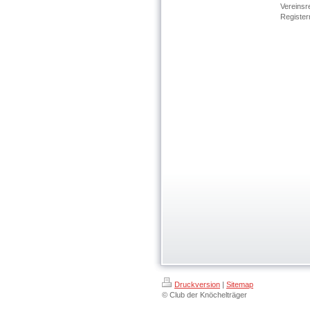
Vereins
Regi
Druckversion
|
Sitemap
© Club der Knöchelträger