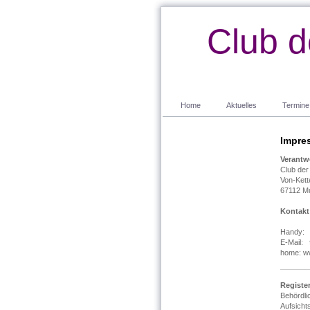
Club d
Home
Aktuelles
Termine
Impre
Verantwo
Club der
Von-Kett
67112 Mu
Kontakt
Handy: 
E-Mail:
home: w
Registe
Behördl
Aufsicht