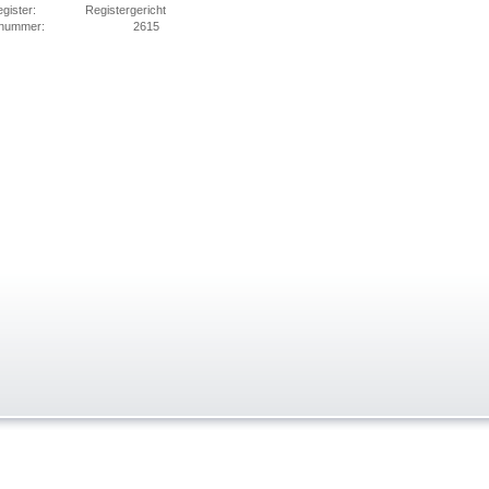
register: Registergericht
sternummer: 2615