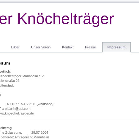
er Knöchelträger
Bilder
Unser Verein
Kontakt
Presse
Impressum
ssum
rtlich:
 Knöchelträger Mannheim e.V.
elerstraße 21
tterstadt
:
+49 1577- 53 53 911 (whatsapp)
 franzbarth@aol.com
ww.knoecheltraeger.de
reintrag
iche Zulassung: 29.07.2004
sbehörde: Amtsgericht Mannheim